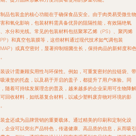
肉制品包装盒的核心功能在于确保食品安全。由于肉类易受微生
侵害和氧化影响，包装材料需具备优异的阻隔性能，有效隔绝氧
气、水分和光线。常见的包装材料包括聚苯乙烯（PS）、聚丙烯
（PP）和真空包装膜等，这些材料通过现代技术如气调包装
（MAP）或真空密封，显著抑制细菌生长，保持肉品的新鲜度和
泽。
包装设计需兼顾实用性与环保性。例如，可重复密封的拉链袋、
有吸液垫的托盘，以及易于开启的盖子，都提升了用户体验。同
时，随着可持续发展理念的普及，越来越多的企业采用可生物降
或可回收材料，如纸基复合材料，以减少塑料废弃物对环境的影
响。
包装盒还成为品牌营销的重要载体。通过精美的印刷和定制化设
计，企业可以突出产品特色，传递健康、高品质的信息，从而吸