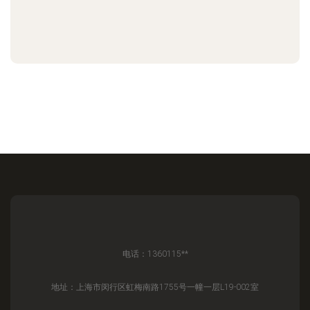
电话：1360115**
地址：上海市闵行区虹梅南路1755号一幢一层L19-002室